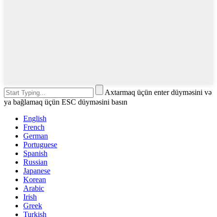
Axtarmaq üçün enter düyməsini və
ya bağlamaq üçün ESC düyməsini basın
English
French
German
Portuguese
Spanish
Russian
Japanese
Korean
Arabic
Irish
Greek
Turkish