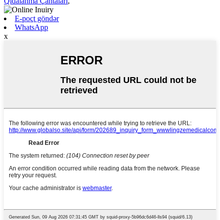
Qidalanma Çantaları
,
E-poçt göndər
WhatsApp
x