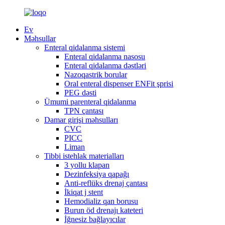
Ev
Məhsullar
Enteral qidalanma sistemi
Enteral qidalanma nasosu
Enteral qidalanma dəstləri
Nazoqastrik borular
Oral enteral dispenser ENFit şprisi
PEG dəsti
Ümumi parenteral qidalanma
TPN çantası
Damar girişi məhsulları
CVC
PICC
Liman
Tibbi istehlak materialları
3 yollu klapan
Dezinfeksiya qapağı
Anti-reflüks drenaj çantası
İkiqat j stent
Hemodializ qan borusu
Burun öd drenajı kateteri
İğnesiz bağlayıcılar