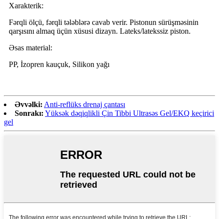
Xarakterik:
Fərqli ölçü, fərqli tələblərə cavab verir. Pistonun sürüşməsinin
qarşısını almaq üçün xüsusi dizayn. Lateks/latekssiz piston.
Əsas material:
PP, İzopren kauçuk, Silikon yağı
Əvvəlki:
Anti-reflüks drenaj çantası
Sonrakı:
Yüksək dəqiqlikli Çin Tibbi Ultrasəs Gel/EKQ keçirici
gel