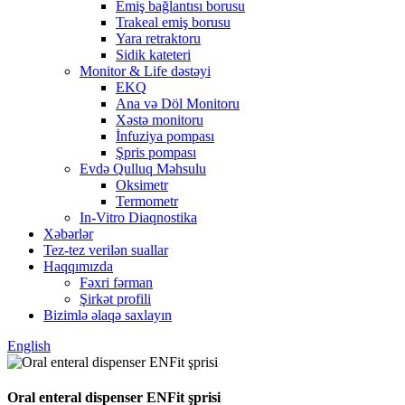
Emiş bağlantısı borusu
Trakeal emiş borusu
Yara retraktoru
Sidik kateteri
Monitor & Life dəstəyi
EKQ
Ana və Döl Monitoru
Xəstə monitoru
İnfuziya pompası
Şpris pompası
Evdə Qulluq Məhsulu
Oksimetr
Termometr
In-Vitro Diaqnostika
Xəbərlər
Tez-tez verilən suallar
Haqqımızda
Fəxri fərman
Şirkət profili
Bizimlə əlaqə saxlayın
English
Oral enteral dispenser ENFit şprisi