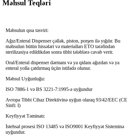
Məhsul Teqləri
Məhsulun qısa təsviri:
Ağız/Enteral Dispenser çəllək, piston, porşen ilə yığılır. Bu
məhsulun bütün hissələri və materialları ETO tərəfindən
sterilizasiya edildikdən sonra tibbi tələblərə cavab verir.
Oral/Enteral dispenser dərmanı və ya qidanı ağızdan və ya
enteral yolla çatdırmaq üçün istifadə olunur.
Məhsul Uyğunluğu:
ISO 7886-1 və BS 3221-7:1995-ə uyğundur
Avropa Tibbi Cihaz Direktivinə uyğun olaraq 93/42/EEC (CE
Sinfi: I)
Keyfiyyət Təminatı:
İstehsal prosesi ISO 13485 və ISO9001 Keyfiyyət Sisteminə
uyğundur.