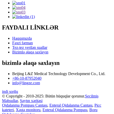
FAYDALI LİNKLƏR
Haqqımızda
Fəxri fərman
Tez-tez verilən suallar
Bizimlə əlaqə saxlayın
bizimlə əlaqə saxlayın
Beijing L&Z Medical Technology Development Co., Ltd.
+86-10-87952040
info@lingze.com
indi sorğu
© Copyright - 2010-2025: Bütün hüquqlar qorunur.
Seçilmiş
Məhsullar
,
Saytın xəritəsi
Qidalanma Pompası Çantası
,
Enteral Qidalanma Çantası
,
Picc
kateteri
,
Xəstə monitoru
,
Enteral Qidalanma Pompası
,
Boru