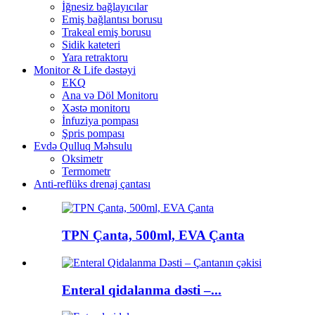
İğnesiz bağlayıcılar
Emiş bağlantısı borusu
Trakeal emiş borusu
Sidik kateteri
Yara retraktoru
Monitor & Life dəstəyi
EKQ
Ana və Döl Monitoru
Xəstə monitoru
İnfuziya pompası
Şpris pompası
Evdə Qulluq Məhsulu
Oksimetr
Termometr
Anti-reflüks drenaj çantası
TPN Çanta, 500ml, EVA Çanta
Enteral qidalanma dəsti –...