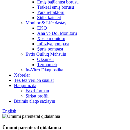
Emiş bağlantısı borusu
Trakeal emiş borusu
Yara retraktoru
Sidik kateteri
Monitor & Life dəstəyi
EKQ
Ana və Döl Monitoru
Xəstə monitoru
İnfuziya pompası
Şpris pompası
Evdə Qulluq Məhsulu
Oksimetr
Termometr
In-Vitro Diaqnostika
Xəbərlər
Tez-tez verilən suallar
Haqqımızda
Fəxri fərman
Şirkət profili
Bizimlə əlaqə saxlayın
English
Ümumi parenteral qidalanma