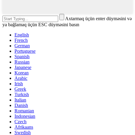
Axtarmaq üçün enter düyməsini və
ya bağlamaq üçün ESC düyməsini basın
English
French
German
Portuguese
Spanish
Russian
Japanese
Korean
Arabic
Irish
Greek
Turkish
Italian
Danish
Romanian
Indonesian
Czech
Afrikaans
Swedish