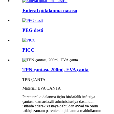
Enteral qidalanma nasosu
PEG dəsti
PICC
TPN çantası, 200ml, EVA çanta
TPN ÇANTA
Material: EVA ÇANTA
Parenteral qidalanma üçün birdəfəlik infuziya
çantası, damardaxili administrasiya dəstindən
istifadə edərək xəstəyə qəbuldan əvvəl və onun
tətbiqi zamanı parenteral qidalanma məhlullarının