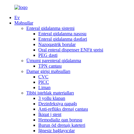
Ev
Məhsullar
Enteral qidalanma sistemi
Enteral qidalanma nasosu
Enteral qidalanma dəstləri
Nazoqastrik borular
Oral enteral dispenser ENFit şprisi
PEG dəsti
Ümumi parenteral qidalanma
TPN çantası
Damar girişi məhsulları
CVC
PICC
Liman
Tibbi istehlak materialları
3 yollu klapan
Dezinfeksiya qapağı
Anti-reflüks drenaj çantası
İkiqat j stent
Hemodializ qan borusu
Burun öd drenajı kateteri
İğnesiz bağlayıcılar