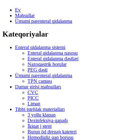
Ev
Məhsullar
Ümumi parenteral qidalanma
Kateqoriyalar
Enteral qidalanma sistemi
Enteral qidalanma nasosu
Enteral qidalanma dəstləri
Nazoqastrik borular
PEG dəsti
Ümumi parenteral qidalanma
TPN çantası
Damar girişi məhsulları
CVC
PICC
Liman
Tibbi istehlak materialları
3 yollu klapan
Dezinfeksiya qapağı
İkiqat j stent
Burun öd drenajı kateteri
Hemodializ qan borusu