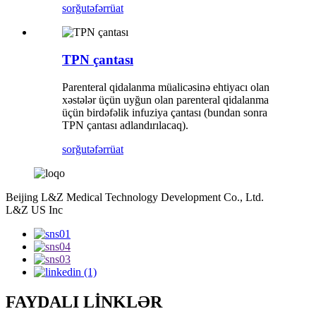
sorğu
təfərrüat
TPN çantası
Parenteral qidalanma müalicəsinə ehtiyacı olan
xəstələr üçün uyğun olan parenteral qidalanma
üçün birdəfəlik infuziya çantası (bundan sonra
TPN çantası adlandırılacaq).
sorğu
təfərrüat
Beijing L&Z Medical Technology Development Co., Ltd.
L&Z US Inc
FAYDALI LİNKLƏR