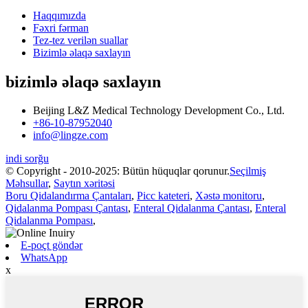
Haqqımızda
Fəxri fərman
Tez-tez verilən suallar
Bizimlə əlaqə saxlayın
bizimlə əlaqə saxlayın
Beijing L&Z Medical Technology Development Co., Ltd.
+86-10-87952040
info@lingze.com
indi sorğu
© Copyright - 2010-2025: Bütün hüquqlar qorunur.
Seçilmiş
Məhsullar
,
Saytın xəritəsi
Boru Qidalandırma Çantaları
,
Picc kateteri
,
Xəstə monitoru
,
Qidalanma Pompası Çantası
,
Enteral Qidalanma Çantası
,
Enteral
Qidalanma Pompası
,
E-poçt göndər
WhatsApp
x