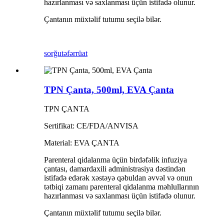
hazırlanması və saxlanması üçün istifadə olunur.
Çantanın müxtəlif tutumu seçilə bilər.
sorğu
təfərrüat
TPN Çanta, 500ml, EVA Çanta
TPN ÇANTA
Sertifikat: CE/FDA/ANVISA
Material: EVA ÇANTA
Parenteral qidalanma üçün birdəfəlik infuziya
çantası, damardaxili administrasiya dəstindən
istifadə edərək xəstəyə qəbuldan əvvəl və onun
tətbiqi zamanı parenteral qidalanma məhlullarının
hazırlanması və saxlanması üçün istifadə olunur.
Çantanın müxtəlif tutumu seçilə bilər.