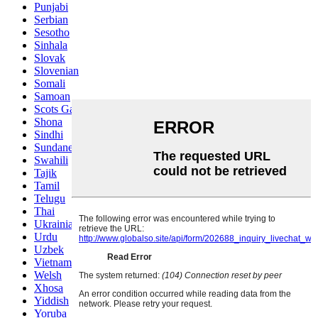
Punjabi
Serbian
Sesotho
Sinhala
Slovak
Slovenian
Somali
Samoan
Scots Gaelic
Shona
Sindhi
Sundanese
Swahili
Tajik
Tamil
Telugu
Thai
Ukrainian
Urdu
Uzbek
Vietnamese
Welsh
Xhosa
Yiddish
Yoruba