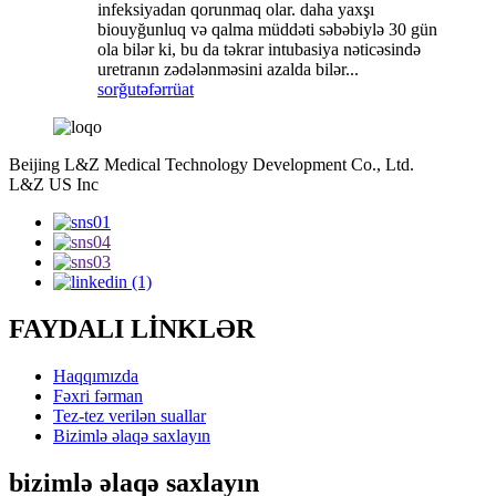
infeksiyadan qorunmaq olar. daha yaxşı
biouyğunluq və qalma müddəti səbəbiylə 30 gün
ola bilər ki, bu da təkrar intubasiya nəticəsində
uretranın zədələnməsini azalda bilər...
sorğu
təfərrüat
Beijing L&Z Medical Technology Development Co., Ltd.
L&Z US Inc
FAYDALI LİNKLƏR
Haqqımızda
Fəxri fərman
Tez-tez verilən suallar
Bizimlə əlaqə saxlayın
bizimlə əlaqə saxlayın