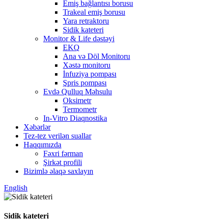
Emiş bağlantısı borusu
Trakeal emiş borusu
Yara retraktoru
Sidik kateteri
Monitor & Life dəstəyi
EKQ
Ana və Döl Monitoru
Xəstə monitoru
İnfuziya pompası
Şpris pompası
Evdə Qulluq Məhsulu
Oksimetr
Termometr
In-Vitro Diaqnostika
Xəbərlər
Tez-tez verilən suallar
Haqqımızda
Fəxri fərman
Şirkət profili
Bizimlə əlaqə saxlayın
English
Sidik kateteri