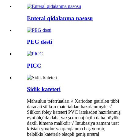
Enteral qidalanma nasosu
PEG dəsti
PICC
Sidik kateteri
Məhsulun təfərrüatları √ Xaricdən gətirilən tibbi
dərəcəli silikon materialdan hazırlanmışdır √
Silikon foley kateteri PVC lateksdən hazırlanmış
eyni ölçüdə daha yaxşı drenaj üçün daha böyük
daxili lümenə malikdir √ İntubasiya zamanı urat
kristalı yoxdur və qıcıqlanma baş vermir,
beləliklə kateterlə əlaqəli geniş uretral