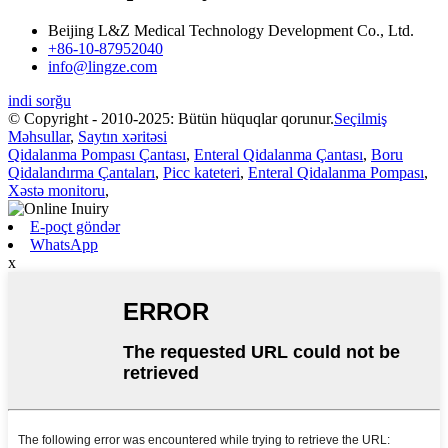
Beijing L&Z Medical Technology Development Co., Ltd.
+86-10-87952040
info@lingze.com
indi sorğu
© Copyright - 2010-2025: Bütün hüquqlar qorunur.
Seçilmiş
Məhsullar
,
Saytın xəritəsi
Qidalanma Pompası Çantası
,
Enteral Qidalanma Çantası
,
Boru
Qidalandırma Çantaları
,
Picc kateteri
,
Enteral Qidalanma Pompası
,
Xəstə monitoru
,
E-poçt göndər
WhatsApp
x