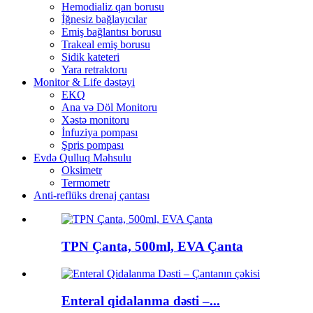
Hemodializ qan borusu
İğnesiz bağlayıcılar
Emiş bağlantısı borusu
Trakeal emiş borusu
Sidik kateteri
Yara retraktoru
Monitor & Life dəstəyi
EKQ
Ana və Döl Monitoru
Xəstə monitoru
İnfuziya pompası
Şpris pompası
Evdə Qulluq Məhsulu
Oksimetr
Termometr
Anti-reflüks drenaj çantası
TPN Çanta, 500ml, EVA Çanta
Enteral qidalanma dəsti –...