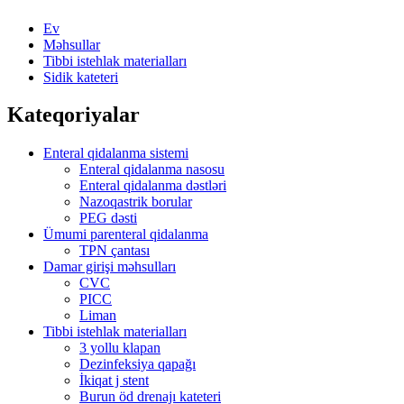
Ev
Məhsullar
Tibbi istehlak materialları
Sidik kateteri
Kateqoriyalar
Enteral qidalanma sistemi
Enteral qidalanma nasosu
Enteral qidalanma dəstləri
Nazoqastrik borular
PEG dəsti
Ümumi parenteral qidalanma
TPN çantası
Damar girişi məhsulları
CVC
PICC
Liman
Tibbi istehlak materialları
3 yollu klapan
Dezinfeksiya qapağı
İkiqat j stent
Burun öd drenajı kateteri