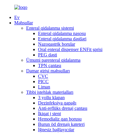
Ev
Məhsullar
Enteral qidalanma sistemi
Enteral qidalanma nasosu
Enteral qidalanma dəstləri
Nazoqastrik borular
Oral enteral dispenser ENFit şprisi
PEG dəsti
Ümumi parenteral qidalanma
TPN çantası
Damar girişi məhsulları
CVC
PICC
Liman
Tibbi istehlak materialları
3 yollu klapan
Dezinfeksiya qapağı
Anti-reflüks drenaj çantası
İkiqat j stent
Hemodializ qan borusu
Burun öd drenajı kateteri
İğnesiz bağlayıcılar